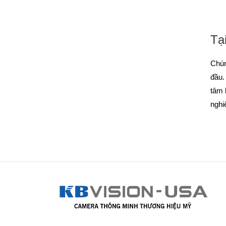
Tạ
Chún
đầu.
tâm 
nghi