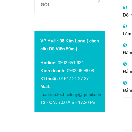
GÓI
Đội 
Làm 
VP Huế : 08 Kim Long ( cách
cầu Dã Viên 50m )
Đảm 
Hotline:
0902 651 634
Kinh doanh:
0933 06 96 08
Đảm 
Kĩ thuật:
01647 21 27 37
Mail:
Đảm 
tuantran.technology@gmail.com
T2 - CN:
7:00 Am - 17:30 Pm