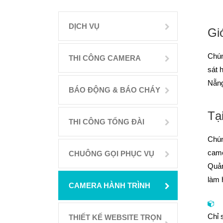
DỊCH VỤ
Giớ
Chún
THI CÔNG CAMERA
sát 
Nẵng
BÁO ĐỘNG & BÁO CHÁY
Tạ
THI CÔNG TỔNG ĐÀI
Chún
came
CHUÔNG GỌI PHỤC VỤ
Quản
làm 
CAMERA HÀNH TRÌNH
Chỉ 
THIẾT KẾ WEBSITE TRỌN