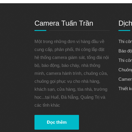
Camera Tuấn Trần
Dịch
Một trong những đơn vị hàng đầu về
Thi cô
cung cấp, phân phối, thi công lắp đặt
Báo độ
hệ thống camera giám sát, tổng đài nội
Thi cô
bộ, báo động, báo cháy, nhà thông
Chuông
minh, camera hành trình, chuông cửa,
Camera
chuông gọi phục vụ cho nhà hàng,
Thiết k
khách sạn, cửa hàng, tòa nhà, trường
học...tại Huế, Đà Nẵng, Quảng Trị và
các tỉnh khác
Đọc thêm