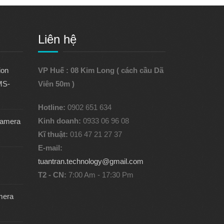
Liên hệ
ion
VP Huế : 08 Kim Long ( cách cầu Dã
MS-
Viên 50m )
Hotline:
0902 651 634
Kinh doanh:
0933 06 96 08
camera
Kĩ thuật:
016 47 21 27 37
E-mail:
tuantran.technology@gmail.com
T2 - CN:
7:00 Am - 17:30 Pm
mera