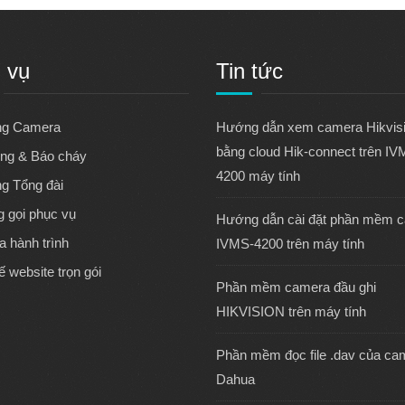
 vụ
Tin tức
ng Camera
Hướng dẫn xem camera Hikvis
bằng cloud Hik-connect trên IV
ng & Báo cháy
4200 máy tính
ng Tổng đài
 gọi phục vụ
Hướng dẫn cài đặt phần mềm 
 hành trình
IVMS-4200 trên máy tính
ế website trọn gói
Phần mềm camera đầu ghi
HIKVISION trên máy tính
Phần mềm đọc file .dav của ca
Dahua