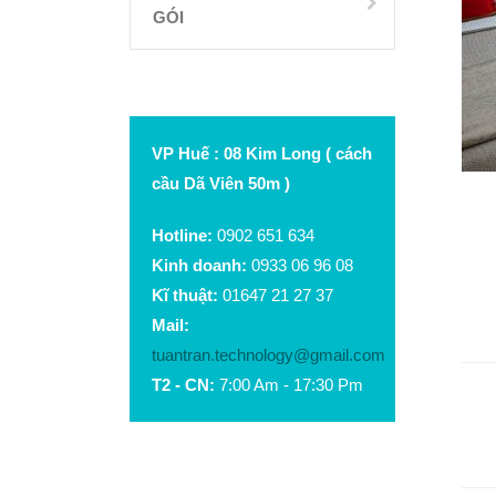
GÓI
VP Huế : 08 Kim Long ( cách
cầu Dã Viên 50m )
Hotline:
0902 651 634
Kinh doanh:
0933 06 96 08
Kĩ thuật:
01647 21 27 37
Mail:
tuantran.technology@gmail.com
T2 - CN:
7:00 Am - 17:30 Pm