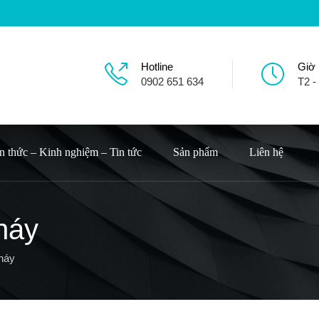
Hotline
Giờ
0902 651 634
T2 -
n thức – Kinh nghiệm – Tin tức
Sản phẩm
Liên hệ
háy
háy