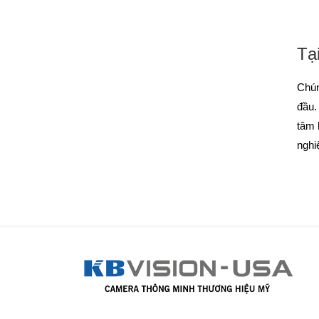
Tạ
Chún
đầu.
tâm 
nghi