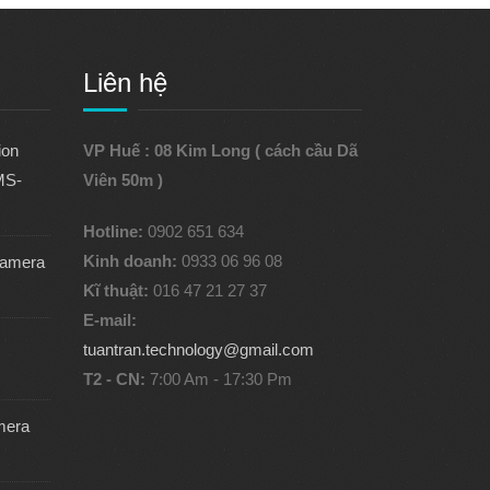
Liên hệ
ion
VP Huế : 08 Kim Long ( cách cầu Dã
MS-
Viên 50m )
Hotline:
0902 651 634
Kinh doanh:
0933 06 96 08
camera
Kĩ thuật:
016 47 21 27 37
E-mail:
tuantran.technology@gmail.com
T2 - CN:
7:00 Am - 17:30 Pm
mera