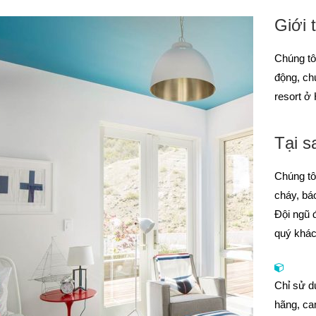
Giới 
Chúng tô
động, ch
resort ở
Tại s
Chúng tôi
cháy, bá
Đội ngũ 
quý khác
Chỉ sử d
hãng, ca