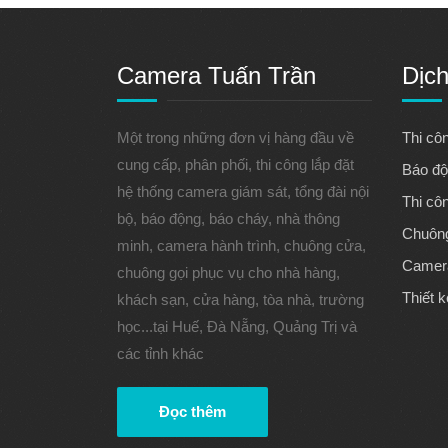
Camera Tuấn Trần
Dịch
Một trong những đơn vị hàng đầu về
Thi cô
cung cấp, phân phối, thi công lắp đặt
Báo độ
hệ thống camera giám sát, tổng đài nội
Thi cô
bộ, báo động, báo cháy, nhà thông
Chuông
minh, camera hành trình, chuông cửa,
Camera
chuông gọi phục vụ cho nhà hàng,
Thiết k
khách sạn, cửa hàng, tòa nhà, trường
học...tại Huế, Đà Nẵng, Quảng Trị và
các tỉnh khác
Đọc thêm