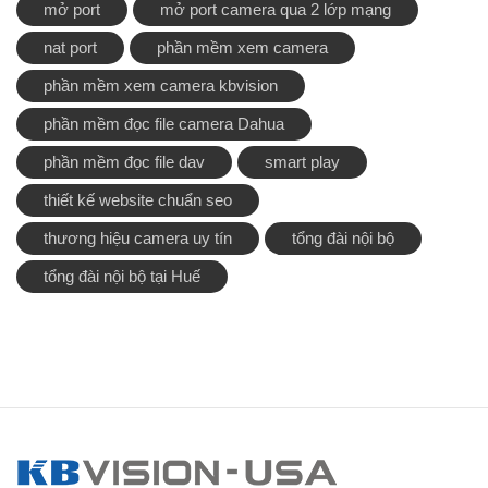
mở port
mở port camera qua 2 lớp mạng
nat port
phần mềm xem camera
phần mềm xem camera kbvision
phần mềm đọc file camera Dahua
phần mềm đọc file dav
smart play
thiết kế website chuẩn seo
thương hiệu camera uy tín
tổng đài nội bộ
tổng đài nội bộ tại Huế