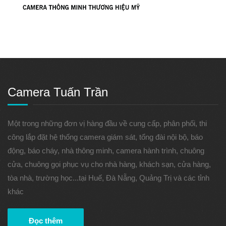
Camera Tuấn Trần
Một trong những đơn vị hàng đầu về cung cấp, phân phối, thi
công lắp đặt hệ thống camera giám sát, tổng đài nội bộ, báo
động, báo cháy, nhà thông minh, camera hành trình, chuông
cửa, chuông gọi phục vụ cho nhà hàng, khách sạn, cửa hàng,
tòa nhà, trường học...tại Huế, Đà Nẵng, Quảng Trị và các tỉnh
khác
Đọc thêm