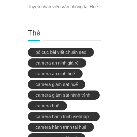
Tuyển nhân viên văn phòng tại Huế
Thẻ
bố cục bài viết chuẩn seo
camera an ninh giá rẻ
camera an ninh huế
camera giám sát huế
camera giám sát hành trình
tại huế
camera huế
camera hành trinh vietmap
x9
camera hành trình tại huế