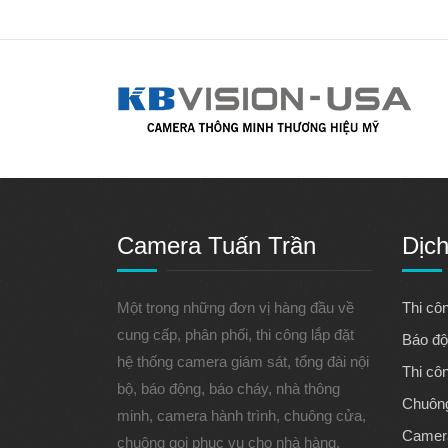
Camera Tuấn Trần
Dịch
Một trong những đơn vị hàng đầu về
Thi cô
cung cấp, phân phối, thi công lắp đặt
Báo độ
hệ thống camera giám sát, tổng đài nội
Thi cô
bộ, báo động, báo cháy, nhà thông
Chuông
minh, camera hành trình, chuông cửa,
Camera
chuông gọi phục vụ cho nhà hàng,