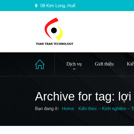
08 Kim Long, Huế
Dịch vụ
Giới thiệu
Kiế
Archive for tag: lợ
Bạn đang ở:
Home
Kiến thức – Kinh nghiệm – T