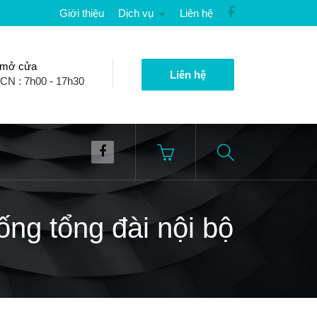
Giới thiệu
Dịch vụ
Liên hệ
 mở cửa
Liên hệ
 CN : 7h00 - 17h30
hống tổng đài nội bộ