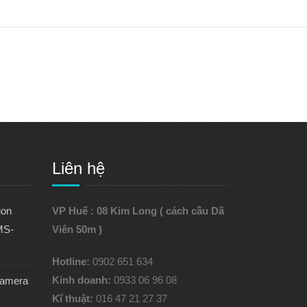
Liên hệ
ion
VP Huế : 08 Kim Long ( cách cầu Dã
MS-
Viên 50m )
Hotline:
0902 651 634
Kinh doanh:
0933 06 96 08
camera
Kĩ thuật:
016 47 21 27 37