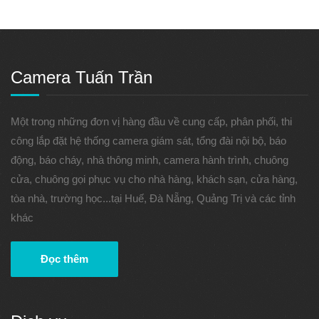
Camera Tuấn Trần
Một trong những đơn vị hàng đầu về cung cấp, phân phối, thi
công lắp đặt hệ thống camera giám sát, tổng đài nội bộ, báo
động, báo cháy, nhà thông minh, camera hành trình, chuông
cửa, chuông gọi phục vụ cho nhà hàng, khách sạn, cửa hàng,
tòa nhà, trường học...tại Huế, Đà Nẵng, Quảng Trị và các tỉnh
khác
Đọc thêm